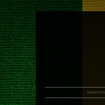
Amonafi, associtation de danse Africain
Amonafi
PRÉSENTATI