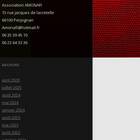
Association AMONAFI
15 rue jacques de lacretelle
66100 Perpignan
Amonafi@hotmail.fr
06 35 39 45 10
06 23 64 33 36
ARCHIVES
avril 2026
juillet 2025
août 2024
mai 2024
janvier 2024
août 2023
mai 2023
août 2022